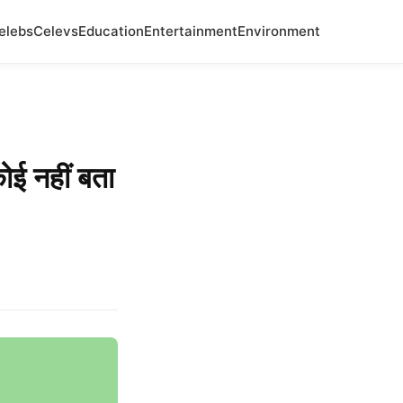
elebs
Celevs
Education
Entertainment
Environment
ोई नहीं बता