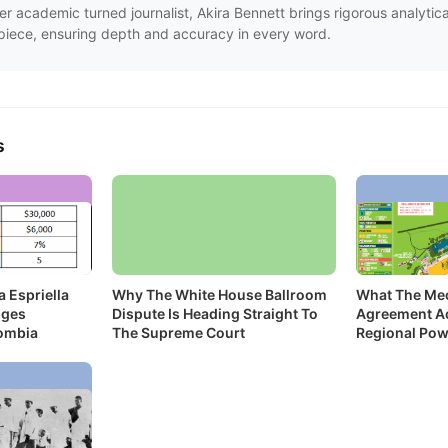
er academic turned journalist, Akira Bennett brings rigorous analytica
piece, ensuring depth and accuracy in every word.
s
 Espriella
Why The White House Ballroom
What The Mec
nges
Dispute Is Heading Straight To
Agreement Ac
lombia
The Supreme Court
Regional Pow