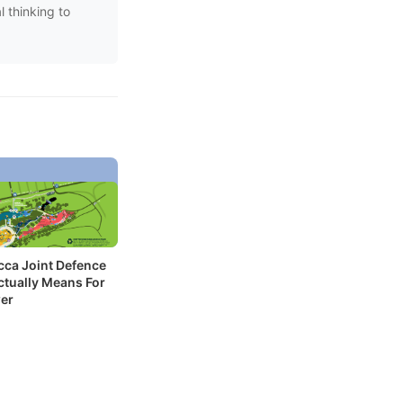
l thinking to
ca Joint Defence
tually Means For
er