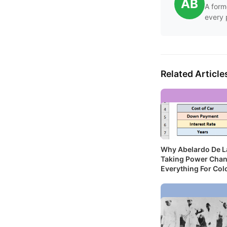
AB
A form
every 
Related Article
Why Abelardo De La
Taking Power Cha
Everything For Co